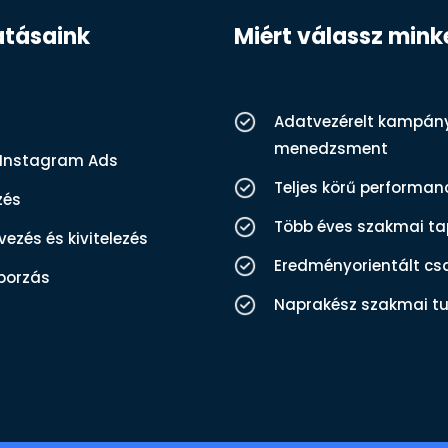
atásaink
Miért válassz mink
Adatvezérelt kampán
menedzsment
 Instagram Ads
Teljes körű performa
zés
Több éves szakmai ta
ezés és kivitelezés
Eredményorientált cs
borzás
Naprakész szakmai t