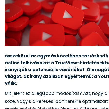
összekötni az egymás közelében tartózkodó v
action felhívásokat a TrueView-hirdetésekb
irányítják a potenciális vásárlókat. Önmagá
világot, az irány azonban egyértelmű: a Yo
válik.
Mit jelent ez a legújabb módosítás? Azt, hogy a
közé, vagyis a keresési partnerekre optimalizált
megjelenési felülettel bővülnek. Az újításnak k