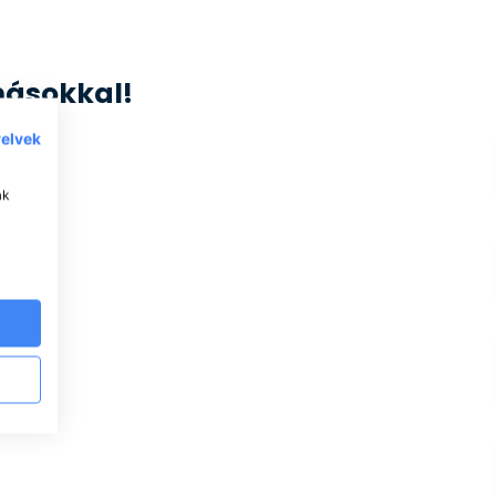
másokkal!
yelvek
ak