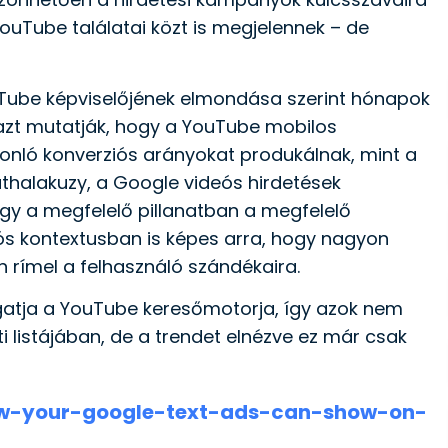
ouTube találatai közt is megjelennek – de
uTube képviselőjének elmondása szerint hónapok
k azt mutatják, hogy a YouTube mobilos
onló konverziós arányokat produkálnak, mint a
thalakuzy, a Google videós hirdetések
ogy a megfelelő pillanatban a megfelelő
 kontextusban is képes arra, hogy nagyon
 rímel a felhasználó szándékaira.
ogatja a YouTube keresőmotorja, így azok nem
i listájában, de a trendet elnézve ez már csak
ow-your-google-text-ads-can-show-on-