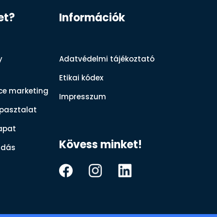
et?
Információk
y
Adatvédelmi tájékoztató
Etikai kódex
nce marketing
Impresszum
pasztalat
apat
Kövess minket!
udás