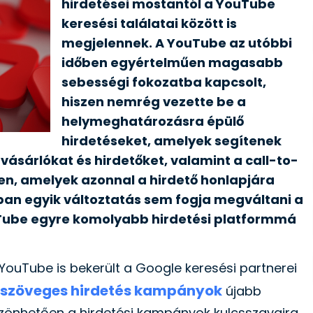
hirdetései mostantól a YouTube
keresési találatai között is
megjelennek. A YouTube az utóbbi
időben egyértelműen magasabb
sebességi fokozatba kapcsolt,
hiszen nemrég vezette be a
helymeghatározásra épülő
hirdetéseket, amelyek segítenek
ásárlókat és hirdetőket, valamint a call-to-
en, amelyek azonnal a hirdető honlapjára
ban egyik változtatás sem fogja megváltani a
uTube egyre komolyabb hirdetési platformmá
 YouTube is bekerült a Google keresési partnerei
szöveges hirdetés kampányok
újabb
öszönhetően a hirdetési kampányok kulcsszavaira