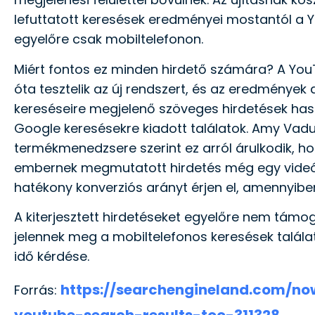
lefuttatott keresések eredményei mostantól a Y
egyelőre csak mobiltelefonon.
Miért fontos ez minden hirdető számára? A Yo
óta tesztelik az új rendszert, és az eredménye
kereséseire megjelenő szöveges hirdetések has
Google keresésekre kiadott találatok. Amy Vadu
termékmenedzsere szerint ez arról árulkodik, h
embernek megmutatott hirdetés még egy videós
hatékony konverziós arányt érjen el, amennyiben
A kiterjesztett hirdetéseket egyelőre nem tám
jelennek meg a mobiltelefonos keresések találat
idő kérdése.
https://searchengineland.com/n
Forrás:
youtube-search-results-too-311328