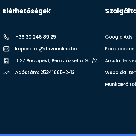
Elérhetőségek
Szolgált
+36 30 246 89 25
Google Ads
kapcsolat@driveonline.hu
Facebook és
1027 Budapest, Bem József u. 9. 1/2.
Arculatterve
Adószám: 25341665-2-13
Weboldal terv
Munkaerő to