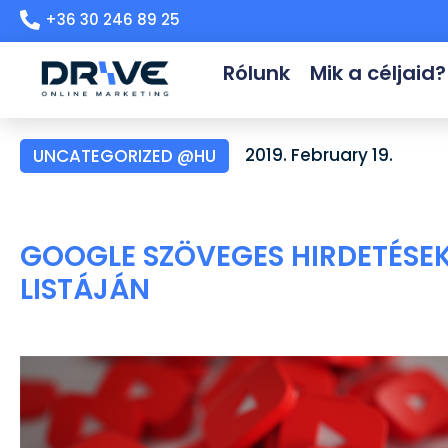
+36 30 246 89 25
Rólunk
Mik a céljaid?
2019. February 19.
UNCATEGORIZED @HU
GOOGLE SZÖVEGES HIRDETÉSEK
LISTÁJÁN