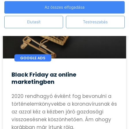
Az összes elfogadása
Elutasít
Testreszabás
GOOGLE ADS
Black Friday az online
marketingben
2020 rendhagyó évként fog bevonulni a
történelemkönyvekbe a koronavírusnak és
az azzal kéz a kézben járó gazdasági
visszaesésnek köszönhetően. Ám ahogy
korábban már írtunk róla,